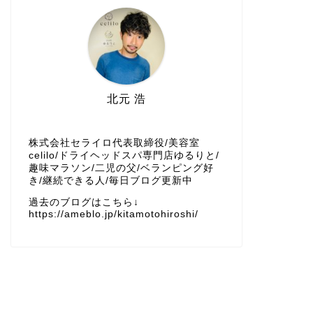
2026年3月
2026年2月
2026年1月
北元 浩
2025年12月
株式会社セライロ代表取締役/美容室
2025年11月
celilo/ドライヘッドスパ専門店ゆるりと/
趣味マラソン/二児の父/ベランピング好
き/継続できる人/毎日ブログ更新中
2025年10月
過去のブログはこちら↓
https://ameblo.jp/kitamotohiroshi/
2025年9月
2025年8月
2025年7月