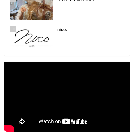
10
nico。