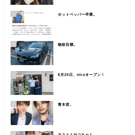
5
ホットペッパー卒業。
6
物欲目標。
7
8月26日、nicoオープン！
8
青木君。
9
ラストミヤコちゃん。