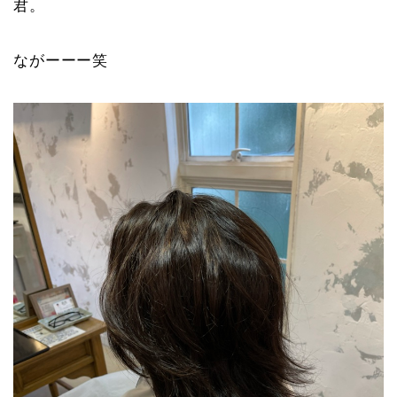
君。
ながーーー笑