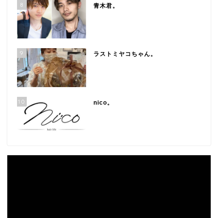
8
青木君。
9
ラストミヤコちゃん。
10
nico。