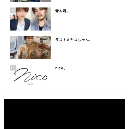
8
青木君。
9
ラストミヤコちゃん。
10
nico。