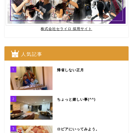
株式会社セライロ 採用サイト
人気記事
1
帰省しない正月
2
ちょっと嬉しい事(^^)
3
ロピアにいってみよう。