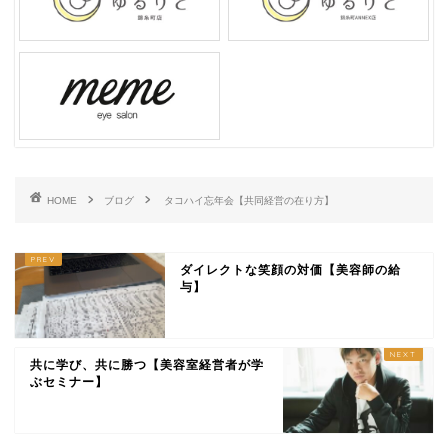
HOME
ブログ
タコハイ忘年会【共同経営の在り方】
ダイレクトな笑顔の対価【美容師の給
与】
共に学び、共に勝つ【美容室経営者が学
ぶセミナー】