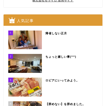
株式会社セライロ 採用サイト
人気記事
1
帰省しない正月
2
ちょっと嬉しい事(^^)
3
ロピアにいってみよう。
4
【辞めない】を辞めました。