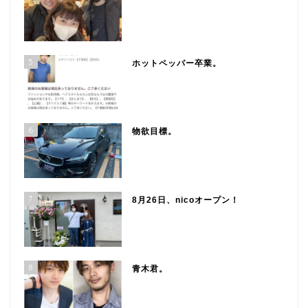
5
ホットペッパー卒業。
6
物欲目標。
7
8月26日、nicoオープン！
8
青木君。