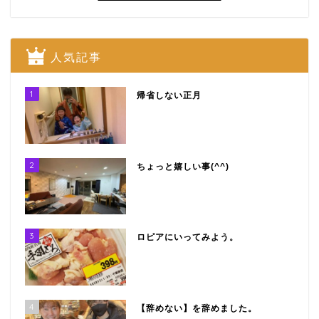
人気記事
1
帰省しない正月
2
ちょっと嬉しい事(^^)
3
ロピアにいってみよう。
4
【辞めない】を辞めました。