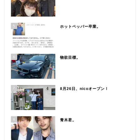
5
ホットペッパー卒業。
6
物欲目標。
7
8月26日、nicoオープン！
8
青木君。