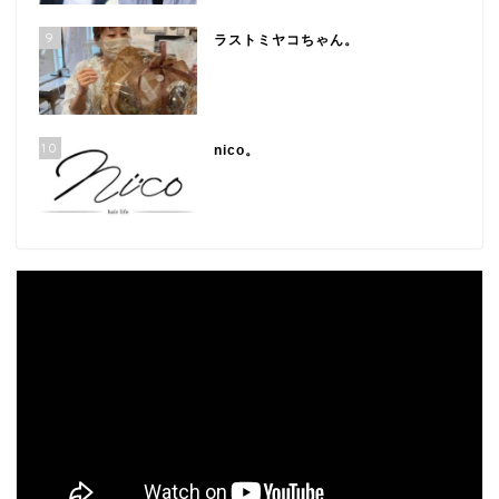
9
ラストミヤコちゃん。
10
nico。