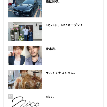
6
物欲目標。
7
8月26日、nicoオープン！
8
青木君。
9
ラストミヤコちゃん。
10
nico。