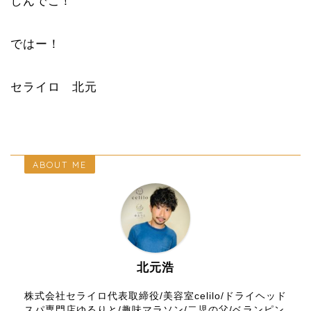
しんでこ！
ではー！
セライロ 北元
ABOUT ME
北元浩
株式会社セライロ代表取締役/美容室celilo/ドライヘッド
スパ専門店ゆるりと/趣味マラソン/二児の父/ベランピン