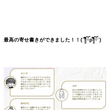
最高の寄せ書きができました！！(´༎ຶོρ༎ຶོ`)