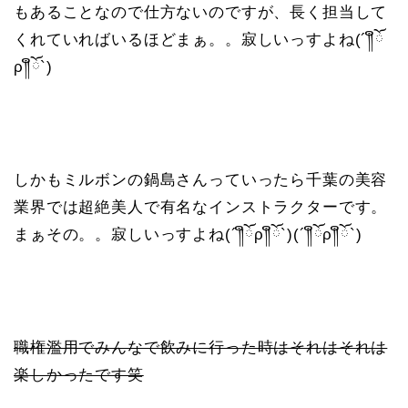
もあることなので仕方ないのですが、長く担当して
くれていればいるほどまぁ。。寂しいっすよね(´༎ຶོ
ρ༎ຶོ`)
しかもミルボンの鍋島さんっていったら千葉の美容
業界では超絶美人で有名なインストラクターです。
まぁその。。寂しいっすよね(´༎ຶོρ༎ຶོ`)(´༎ຶོρ༎ຶོ`)
職権濫用でみんなで飲みに行った時はそれはそれは
楽しかったです笑