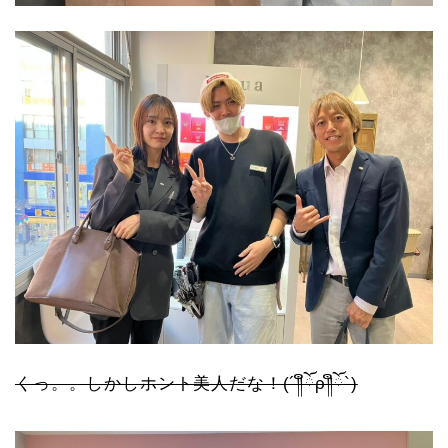
くっ。。しかしホント美人だな！(´༎ຶོρ༎ຶོ`)