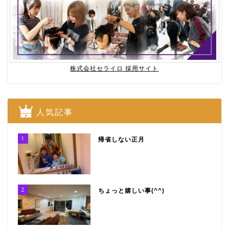
株式会社セライロ 採用サイト
人気記事
1
帰省しない正月
2
ちょっと嬉しい事(^^)