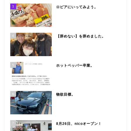
3
ロピアにいってみよう。
4
【辞めない】を辞めました。
5
ホットペッパー卒業。
6
物欲目標。
7
8月26日、nicoオープン！