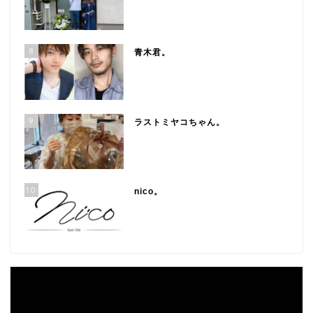
8
青木君。
9
ラストミヤコちゃん。
10
nico。