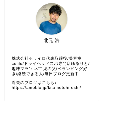
2026年2月
2026年1月
2025年12月
北元 浩
2025年11月
株式会社セライロ代表取締役/美容室
2025年10月
celilo/ドライヘッドスパ専門店ゆるりと/
趣味マラソン/二児の父/ベランピング好
き/継続できる人/毎日ブログ更新中
2025年9月
過去のブログはこちら↓
https://ameblo.jp/kitamotohiroshi/
2025年8月
2025年7月
2025年6月