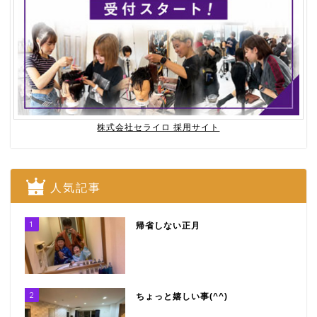
株式会社セライロ 採用サイト
人気記事
1
帰省しない正月
2
ちょっと嬉しい事(^^)