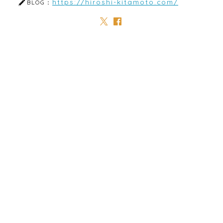
https://hiroshi-kitamoto.com/
BLOG：