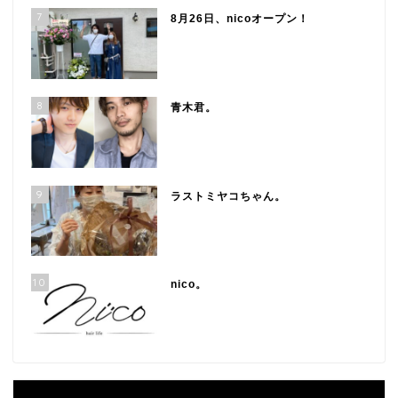
7
8月26日、nicoオープン！
8
青木君。
9
ラストミヤコちゃん。
10
nico。